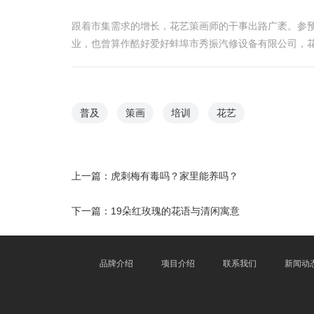
跟着市集需求的增长，花艺策画师的干事出路广袤。参
业，也曾算作酷好爱好蚌埠市秀振汽修设备有限公司，
普及
策画
培训
花艺
上一篇：
虎刺梅有毒吗？家里能养吗？
下一篇：
19朵红玫瑰的花语与清闲寓意
品牌介绍
项目介绍
联系我们
新闻动