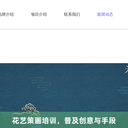
品牌介绍
项目介绍
联系我们
新闻动态